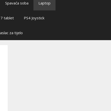
Spavaća soba
Laptop
7 tablet
PS4 Joystick
slac za tijelo