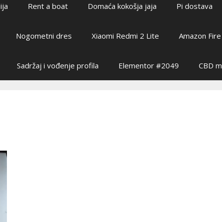
ija
Rent a boat
Domaća kokošja jaja
Pi dostava
Nogometni dres
Xiaomi Redmi 2 Lite​
Amazon Fire 
Sadržaj i vođenje profila
Elementor #2049
CBD ma