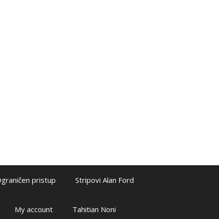
graničen pristup
Stripovi Alan Ford
My account
Tahitian Noni