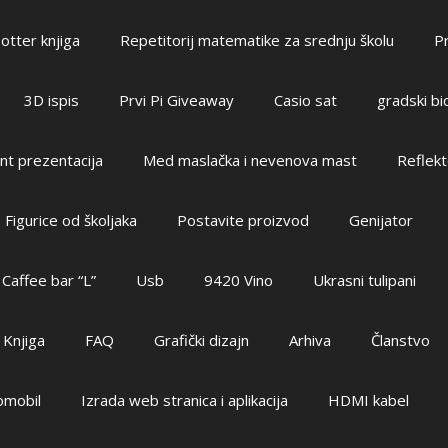
otter knjiga
Repetitorij matematike za srednju školu
Pr
3D ispis
Prvi Pi Giveaway
Casio sat
gradski bic
t prezentacija
Med maslačka i nevenova mast
Reflekt
Figurice od školjaka
Postavite proizvod
Genijator
Caffee bar “L”
Usb
9420 Vino
Ukrasni tulipani
a Knjiga
FAQ
Grafički dizajn
Arhiva
Članstvo
romobil
Izrada web stranica i aplikacija
HDMI kabel