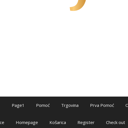
e
Page1
Pomoć
Trgovina
Prva Pomoć
O
ce
Homepage
Košarica
Register
Check out